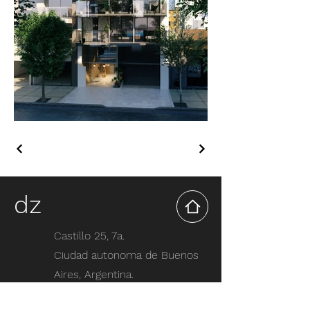
dz
Castillo 25, 7a.
Ciudad autonoma de Buenos
Aires, Argentina.
@dubnerzoladz