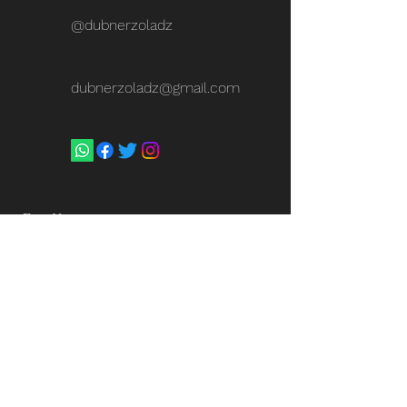
@dubnerzoladz
dubnerzoladz@gmail.com
First Name
Last Name
Email