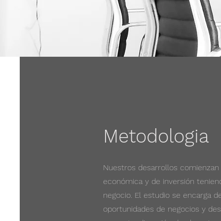
Metodologia
Nuestros desarrollos comienzan c
económica y de inversión teniend
negocio. El estudio se encarga d
oportunidades de negocios y desa