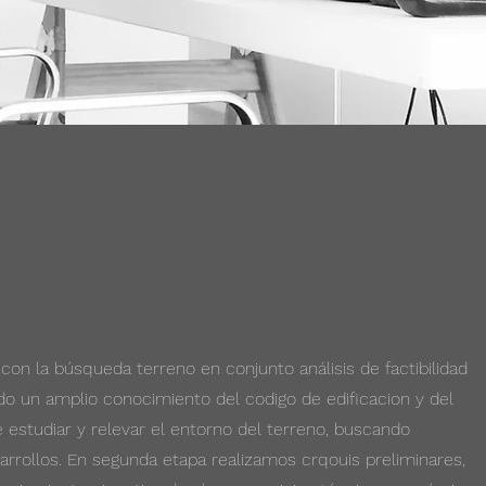
on la búsqueda terreno en conjunto análisis de factibilidad
o un amplio conocimiento del codigo de edificacion y del
e estudiar y relevar el entorno del terreno, buscando
rrollos. En segunda etapa realizamos crqouis preliminares,