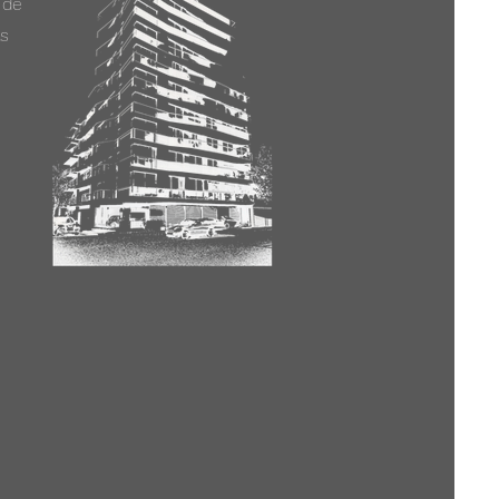
 de
as