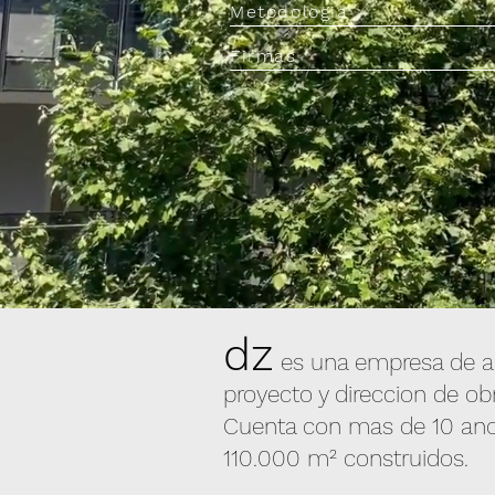
Metodologia
Firmas
dz
es una empresa de ar
proyecto y direccion de obr
Cuenta con mas de 10 ano
110.000 m² construidos.