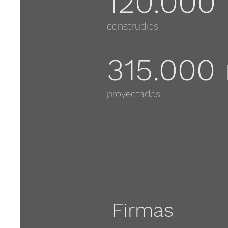
120.000
construdios
315.000
proyectados
Firmas