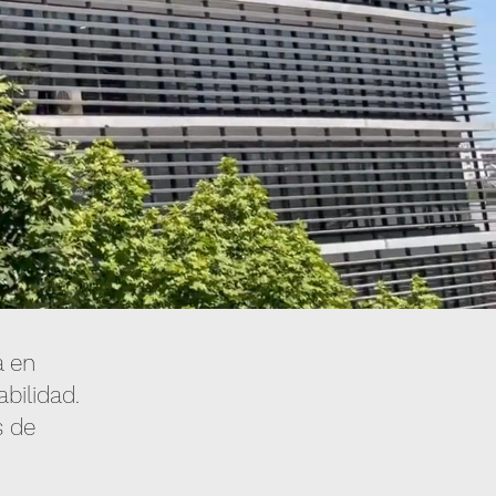
a en
abilidad.
s de