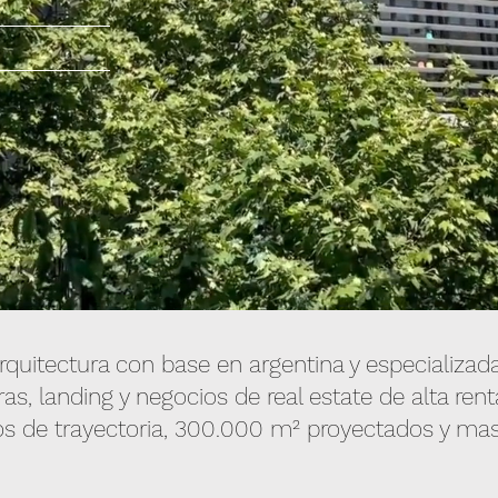
quitectura con base en argentina y especializad
as, landing y negocios de real estate de alta rent
s de trayectoria, 300.000 m² proyectados y ma