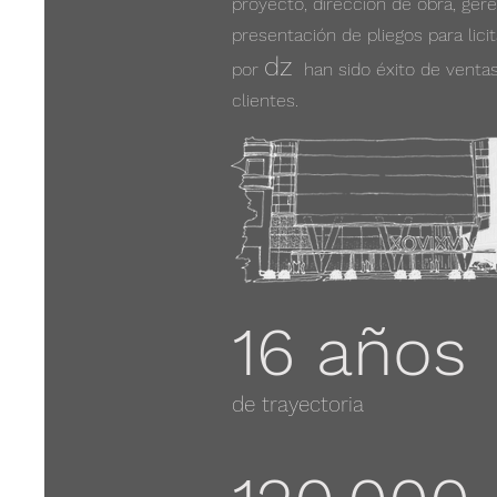
proyecto, dirección de obra, ger
presentación de pliegos para lici
dz
por
han sido éxito de ventas 
clientes.
16 años
de trayectoria