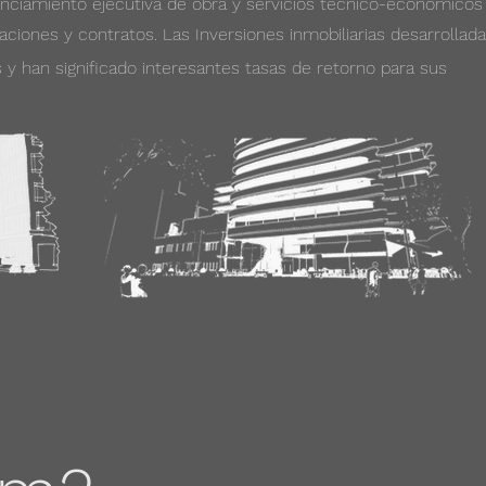
enciamiento ejecutiva de obra y servicios técnico-económicos
taciones y contratos. Las Inversiones inmobiliarias desarrollad
y han significado interesantes tasas de retorno para sus